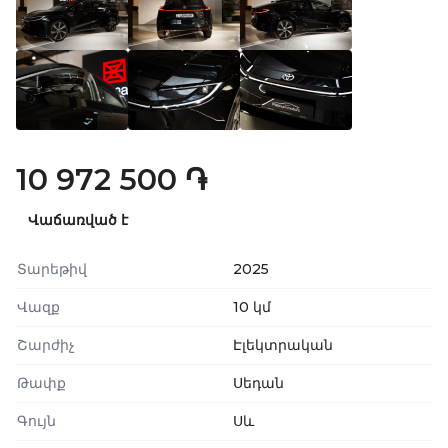
10 972 500 ֏
Վաճառված է
Տարեթիվ
2025
Վազք
10 կմ
Շարժիչ
Էլեկտրական
Թափք
Սեդան
Գույն
Սև