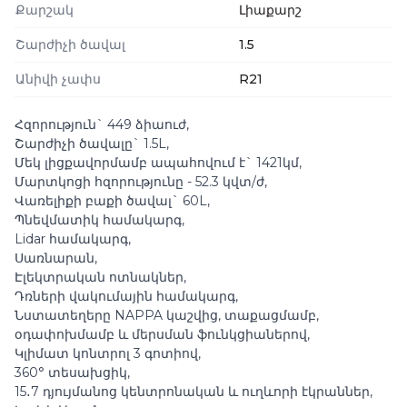
Քարշակ
Լիաքարշ
Շարժիչի ծավալ
1.5
Անիվի չափս
R21
Հզորություն` 449 ձիաուժ,
Շարժիչի ծավալը` 1.5L,
Մեկ լիցքավորմամբ ապահովում է` 1421կմ,
Մարտկոցի հզորությունը - 52.3 կվտ/ժ,
Վառելիքի բաքի ծավալ` 60L,
Պնեվմատիկ համակարգ,
Lidar համակարգ,
Սառնարան,
Էլեկտրական ոտնակներ,
Դռների վակումային համակարգ,
Նստատեղերը NAPPA կաշվից, տաքացմամբ,
օդափոխմամբ և մերսման ֆունկցիաներով,
Կլիմատ կոնտրոլ 3 գոտիով,
️360° տեսախցիկ,
15․7 դյույմանոց կենտրոնական և ուղևորի էկրաններ,