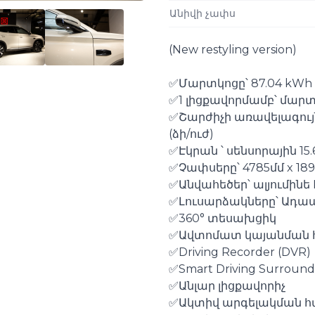
Անիվի չափս
(New restyling version)⁠
✅Մարտկոցը՝ 87.04 kWh
✅1 լիցքավորմամբ՝ մարտ
✅Շարժիչի առավելագույն 
(ձի/ուժ)
✅Էկրան ՝ սենսորային 15.6
✅Չափսերը՝ 4785մմ x 189
✅Անվահեծեր՝ ալյումինե 
✅Լուսարձակները՝ Ադա
✅360° տեսախցիկ
✅Ավտոմատ կայանման
✅Driving Recorder (DVR)
✅Smart Driving Surround
✅Անլար լիցքավորիչ
✅Ակտիվ արգելակման 