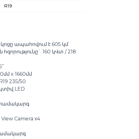
R19
կոցը ապահովում է 605 կմ
հզորությունը` 160 կՎտ / 218
՛՛
0մմ x 1660մմ
R19 235/50
պտիվ LED
 համակարգ
 View Camera x4
համակարգ