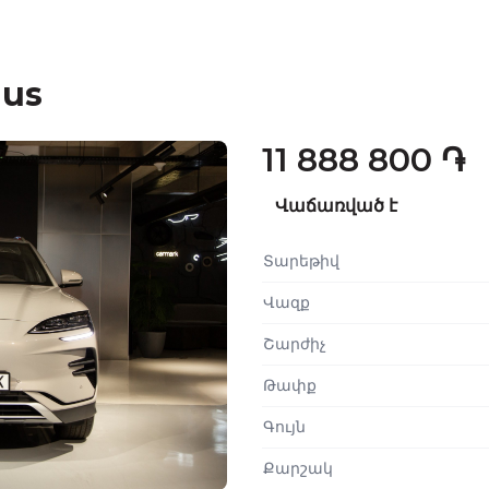
lus
11 888 800 ֏
Վաճառված է
Տարեթիվ
Վազք
Շարժիչ
Թափք
Գույն
Քարշակ