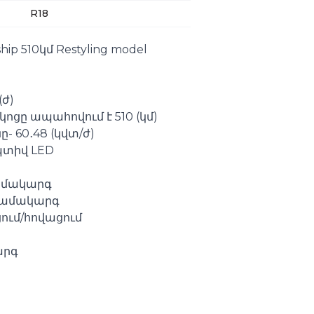
R18
hip 510կմ Restyling model
(ժ)
կոցը ապահովում է 510 (կմ)
- 60․48 (կվտ/ժ)
պտիվ LED
ամակարգ
համակարգ
ում/հովացում
արգ