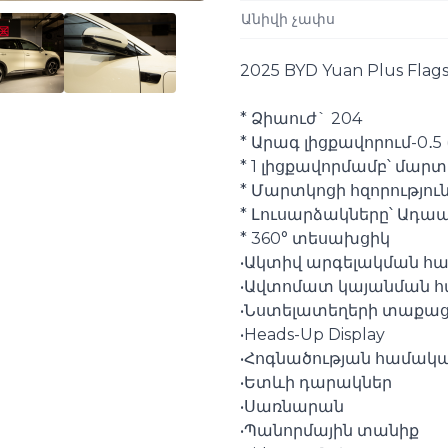
Անիվի չափս
2025 BYD Yuan Plus Flags
* Ձիաուժ` 204
* Արագ լիցքավորում-0․5 
* 1 լիցքավորմամբ՝ մարտ
* Մարտկոցի հզորությունը
* Լուսարձակները՝ Ադա
* 360° տեսախցիկ
•Ակտիվ արգելակման հ
•Ավտոմատ կայանման 
•Նստելատեղերի տաքաց
•Heads-Up Display
•Հոգնածության համակ
•Ետևի դարակներ
•Սառնարան
•Պանորմային տանիք