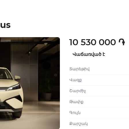
lus
10 530 000 ֏
Վաճառված է
Տարեթիվ
Վազք
Շարժիչ
Թափք
Գույն
Քարշակ