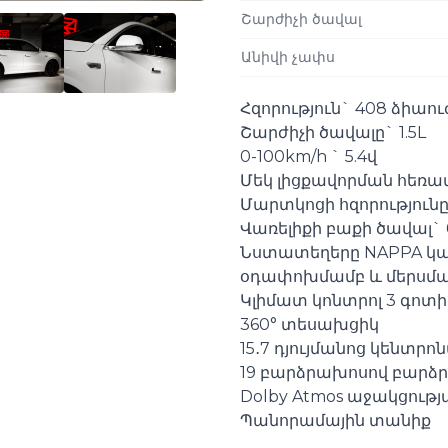
Շարժիչի ծավալ
Անիվի չափս
Հզորություն` 408 ձիաու
Շարժիչի ծավալը` 1.5L
0-100km/h ` 5.4վ
Մեկ լիցքավորման հեռավ
Մարտկոցի հզորությունը 
Վառելիքի բաքի ծավալ` 
Նստատեղերը NAPPA կա
օդափոխմամբ և մերսմա
Կլիմատ կոնտրոլ 3 գոտի
️360° տեսախցիկ
15․7 դյույմանոց կենտր
19 բարձրախոսով բարձ
Dolby Atmos աջակցությ
Պանորամային տանիք