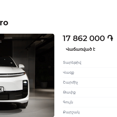
ro
17 862 000 ֏
Վաճառված է
Տարեթիվ
Վազք
Շարժիչ
Թափք
Գույն
Քարշակ