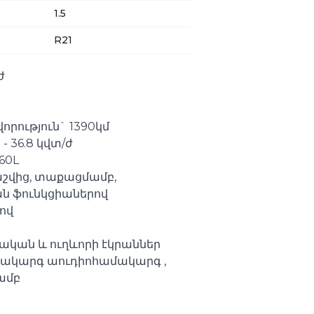
1.5
R21
ժ
որություն` 1390կմ
- 36.8 կվտ/ժ
60L
շվից, տաքացմամբ,
ն ֆունկցիաներով
ով
ոնական և ուղևորի էկրաններ
րակարգ աուդիոհամակարգ ,
ամբ