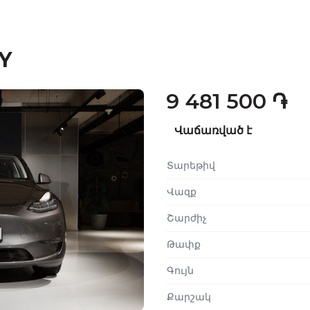
 Y
9 481 500 ֏
Վաճառված է
Տարեթիվ
Վազք
Շարժիչ
Թափք
Գույն
Քարշակ