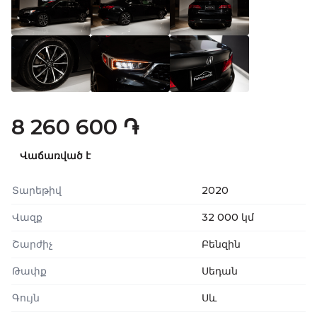
8 260 600 ֏
Վաճառված է
Տարեթիվ
2020
Վազք
32 000 կմ
Շարժիչ
Բենզին
Թափք
Սեդան
Գույն
Սև