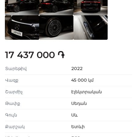
17 437 000 ֏
Տարեթիվ
2022
Վազք
45 000 կմ
Շարժիչ
Էլեկտրական
Թափք
Սեդան
Գույն
Սև
Քարշակ
Ետևի