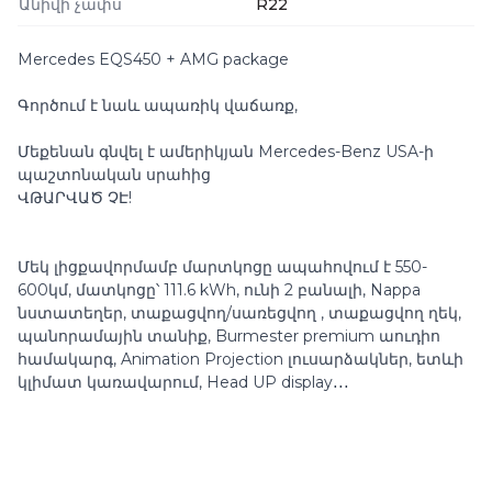
Անիվի չափս
R22
Mercedes EQS450 + AMG package
Գործում է նաև ապառիկ վաճառք,
Մեքենան գնվել է ամերիկյան Mercedes-Benz USA-ի
պաշտոնական սրահից
ՎԹԱՐՎԱԾ ՉԷ!
Մեկ լիցքավորմամբ մարտկոցը ապահովում է 550-
600կմ, մատկոցը՝ 111.6 kWh, ունի 2 բանալի, Nappa
նստատեղեր, տաքացվող/սառեցվող , տաքացվող ղեկ,
պանորամային տանիք, Burmester premium աուդիո
համակարգ, Animation Projection լուսարձակներ, ետևի
կլիմատ կառավարում, Head UP display․․․
Դիտել մանրամասն