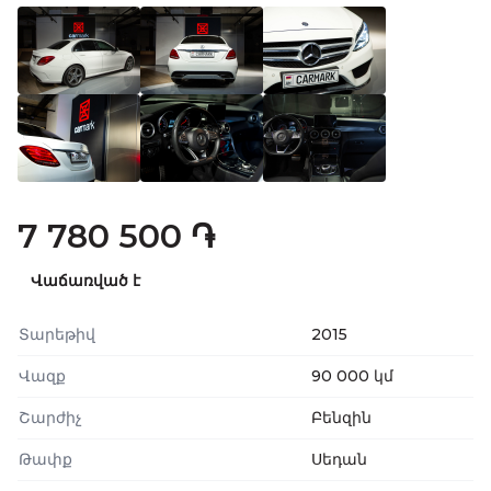
7 780 500 ֏
Վաճառված է
Տարեթիվ
2015
Վազք
90 000 կմ
Շարժիչ
Բենզին
Թափք
Սեդան