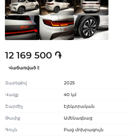
12 169 500 ֏
Վաճառված է
Տարեթիվ
2025
Վազք
40 կմ
Շարժիչ
Էլեկտրական
Թափք
Ամենագնաց
Գույն
Բաց մոխրագույն